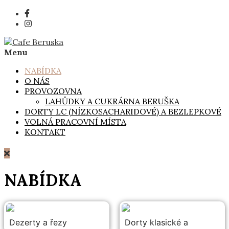
Skip
to
content
Menu
Cafe Beruska
Ruční výroba cukrářských, pekařských a lahůdkářských
výrobků.
NABÍDKA
O NÁS
PROVOZOVNA
LAHŮDKY A CUKRÁRNA BERUŠKA
DORTY LC (NÍZKOSACHARIDOVÉ) A BEZLEPKOVÉ
VOLNÁ PRACOVNÍ MÍSTA
KONTAKT
NABÍDKA
Dezerty a řezy
Dorty klasické a