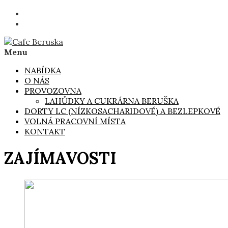
Skip
to
content
Menu
Cafe Beruska
Ruční výroba cukrářských, pekařských a lahůdkářských vý
NABÍDKA
O NÁS
PROVOZOVNA
LAHŮDKY A CUKRÁRNA BERUŠKA
DORTY LC (NÍZKOSACHARIDOVÉ) A BEZLEPKOVÉ
VOLNÁ PRACOVNÍ MÍSTA
KONTAKT
ZAJÍMAVOSTI