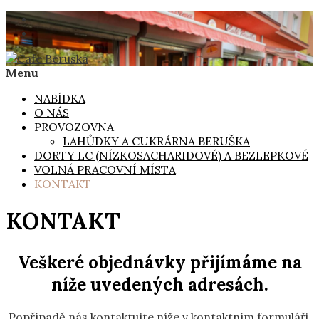
Skip
to
content
Menu
Cafe Beruska
Ruční výroba cukrářských, pekařských a lahůdkářských
výrobků.
NABÍDKA
O NÁS
PROVOZOVNA
LAHŮDKY A CUKRÁRNA BERUŠKA
DORTY LC (NÍZKOSACHARIDOVÉ) A BEZLEPKOVÉ
VOLNÁ PRACOVNÍ MÍSTA
KONTAKT
KONTAKT
Veškeré objednávky přijímáme na
níže uvedených adresách.
Popřípadě nás kontaktujte níže v kontaktním formuláři.